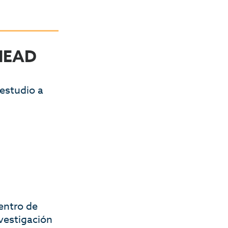
AHEAD
estudio a
centro de
nvestigación