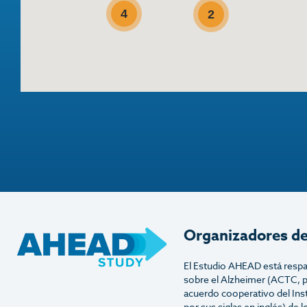
4
2
Organizadores d
El Estudio AHEAD está respa
sobre el Alzheimer (ACTC, po
acuerdo cooperativo del Inst
por sus siglas en inglés) de 