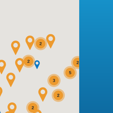
2
2
2
2
5
3
2
2